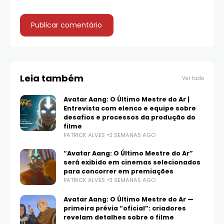
Leia também
Ver tudo
Avatar Aang: O Último Mestre do Ar |
Entrevista com elenco e equipe sobre
desafios e processos da produção do
filme
PATRICK ALVES
2 SEMANAS AGO
“Avatar Aang: O Último Mestre do Ar”
será exibido em cinemas selecionados
para concorrer em premiações
PATRICK ALVES
3 SEMANAS AGO
Avatar Aang: O Último Mestre do Ar —
primeira prévia “oficial”: criadores
revelam detalhes sobre o filme