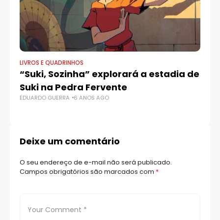
LIVROS E QUADRINHOS
AV
“Suki, Sozinha” explorará a estadia de
‘
Suki na Pedra Fervente
s
EDUARDO GUERRA
6 ANOS AGO
K
ED
Deixe um comentário
O seu endereço de e-mail não será publicado.
Campos obrigatórios são marcados com
*