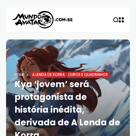
HOME
A LENDA DE KORRA
LIVROS E QUADRINHOS
Kya ‘jovem’ será
protagonista de
história inédita,
derivada de A Lenda de
Korra