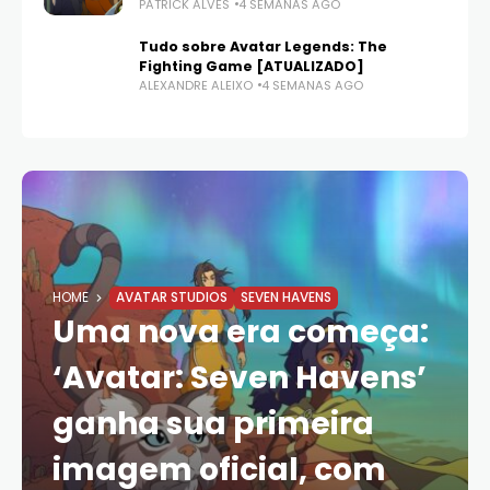
PATRICK ALVES
4 SEMANAS AGO
Tudo sobre Avatar Legends: The
Fighting Game [ATUALIZADO]
ALEXANDRE ALEIXO
4 SEMANAS AGO
HOME
AVATAR STUDIOS
SEVEN HAVENS
Uma nova era começa:
‘Avatar: Seven Havens’
ganha sua primeira
imagem oficial, com