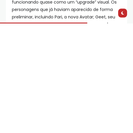
funcionando quase como um “upgrade” visual. Os
personagens que já haviam aparecido de forma
preliminar, incluindo Pari, a nova Avatar; Geet, seu
animal-guia; e Jae, o mentor que a acompanha,
agora surgem com designs mais detalhados e
polidos, reforçando o tom dramático e sofisticado
da nova fase da franquia. O visual atualizado
evidencia o avanço na animaçãoe a proposta
estética única de
Seven Havens
, que traz uma
atmosfera de fim de mundo.