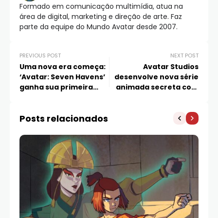
Formado em comunicação multimídia, atua na
área de digital, marketing e direção de arte. Faz
parte da equipe do Mundo Avatar desde 2007.
PREVIOUS POST
NEXT POST
Uma nova era começa:
Avatar Studios
‘Avatar: Seven Havens’
desenvolve nova série
ganha sua primeira
animada secreta com
imagem oficial, com
protagonista dobrador
Avatar Pavi, Geet e Jae
de água, segundo
Posts relacionados
rumor