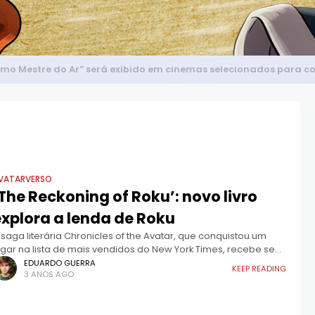
timo Mestre do Ar” será exibido em cinemas selecionados para 
VATARVERSO
The Reckoning of Roku’: novo livro
explora a lenda de Roku
 saga literária Chronicles of the Avatar, que conquistou um
ugar na lista de mais vendidos do New York Times, recebe seu
uinto volume com o lançamento de "The Reckoning
EDUARDO GUERRA
KEEP READING
3 ANOS AGO