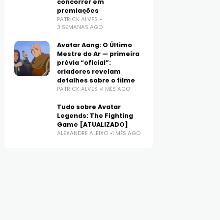
concorrer em
premiações
PATRICK ALVES
3 SEMANAS AGO
Avatar Aang: O Último
Mestre do Ar — primeira
prévia “oficial”:
criadores revelam
detalhes sobre o filme
PATRICK ALVES
1 MÊS AGO
Tudo sobre Avatar
Legends: The Fighting
Game [ATUALIZADO]
ALEXANDRE ALEIXO
1 MÊS AGO