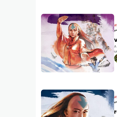
A
A
u
o
s
A
‘
r