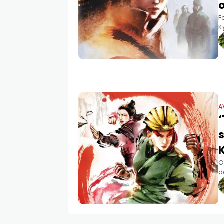
o
F
K
a
A
O
d
E
f