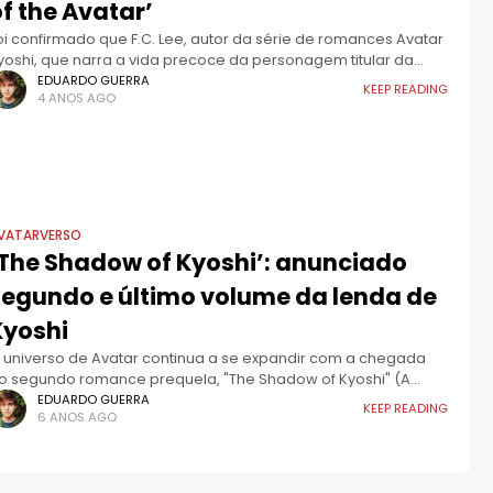
f the Avatar’
oi confirmado que F.C. Lee, autor da série de romances Avatar
yoshi, que narra a vida precoce da personagem titular da
clamada série da Nickelodeon, Avatar: a Lenda de Aang,
EDUARDO GUERRA
KEEP READING
4 ANOS AGO
VATARVERSO
‘The Shadow of Kyoshi’: anunciado
segundo e último volume da lenda de
Kyoshi
 universo de Avatar continua a se expandir com a chegada
o segundo romance prequela, "The Shadow of Kyoshi" (A
scuridão de Kyoshi). Esta sequência mergulha ainda mais
EDUARDO GUERRA
KEEP READING
6 ANOS AGO
undo na