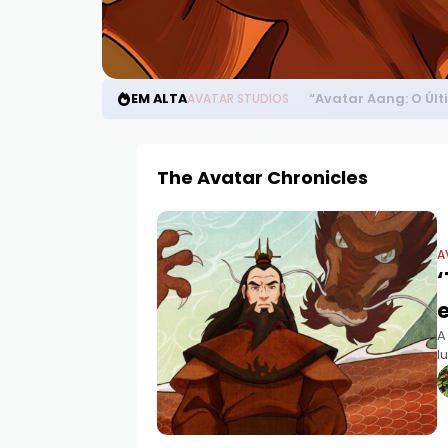
EM ALTA
“Avatar Aang: O Úl
AVATAR STUDIOS
The Avatar Chronicles
A
‘
A
l
q