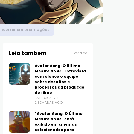
concorrer em premiações
Leia também
Ver tudo
Avatar Aang: O Último
Mestre do Ar | Entrevista
com elenco e equipe
sobre desafios e
processos da produção
do filme
PATRICK ALVES
2 SEMANAS AGO
“Avatar Aang: O Último
Mestre do Ar” será
exibido em cinemas
selecionados para