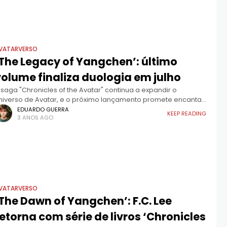
VATARVERSO
‘The Legacy of Yangchen’: último
volume finaliza duologia em julho
 saga "Chronicles of the Avatar" continua a expandir o
niverso de Avatar, e o próximo lançamento promete encantar
s fãs. Enquanto a Paramount está ansiosa para continuar a
EDUARDO GUERRA
KEEP READING
3 ANOS AGO
érie
VATARVERSO
The Dawn of Yangchen’: F.C. Lee
etorna com série de livros ‘Chronicles