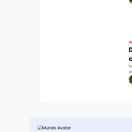
N
D
d
A