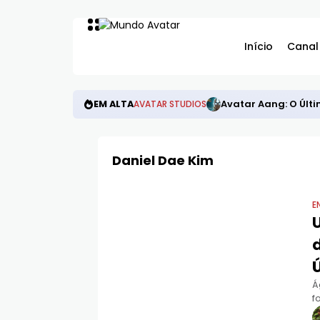
Início
Canal
EM ALTA
Avatar Aang: O Últi
AVATAR STUDIOS
Daniel Dae Kim
E
Á
f
b