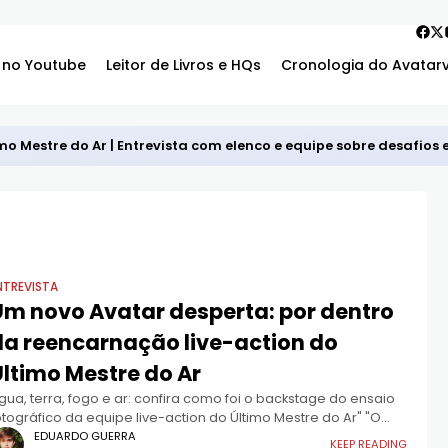
 no Youtube
Leitor de Livros e HQs
Cronologia do Avatar
mo Mestre do Ar | Entrevista com elenco e equipe sobre desafios
NTREVISTA
Um novo Avatar desperta: por dentro
da reencarnação live-action do
Último Mestre do Ar
gua, terra, fogo e ar: confira como foi o backstage do ensaio
otográfico da equipe live-action do Último Mestre do Ar" "O
umerangue está voando!" é uma frase que o
EDUARDO GUERRA
KEEP READING