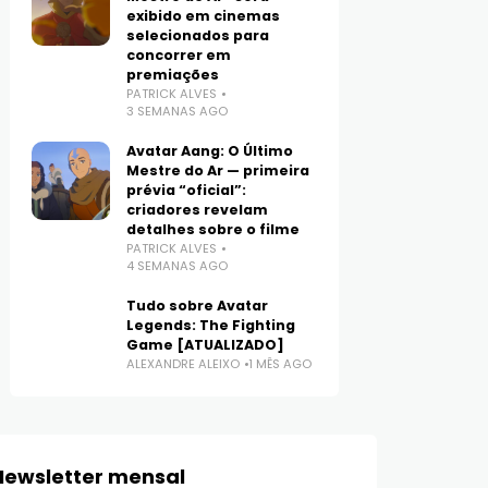
exibido em cinemas
selecionados para
concorrer em
premiações
PATRICK ALVES
3 SEMANAS AGO
Avatar Aang: O Último
Mestre do Ar — primeira
prévia “oficial”:
criadores revelam
detalhes sobre o filme
PATRICK ALVES
4 SEMANAS AGO
Tudo sobre Avatar
Legends: The Fighting
Game [ATUALIZADO]
ALEXANDRE ALEIXO
1 MÊS AGO
Newsletter mensal