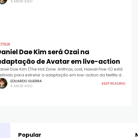
3 ANOS AGO
ETFLIX
Daniel Dae Kim será Ozai na
adaptação de Avatar em live-action
aniel Dae Kim (The Hot Zone: Anthrax, Lost, Hawaii Five-0) está
efinido para estrelar a adaptação em live-action da Netflix de
vatar: a Lenda de Aang. Daniel interpretará o Senhor
EDUARDO GUERRA
KEEP READING
5 ANOS AGO
Popular