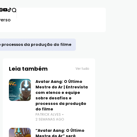
verso
 e processos da produção do filme
Leia também
Ver tudo
Avatar Aang: O Último
Mestre do Ar | Entrevista
com elenco e equipe
sobre desafios e
processos da produção
do filme
PATRICK ALVES
2 SEMANAS AGO
“Avatar Aang: O Último
Mestre do Ar” será