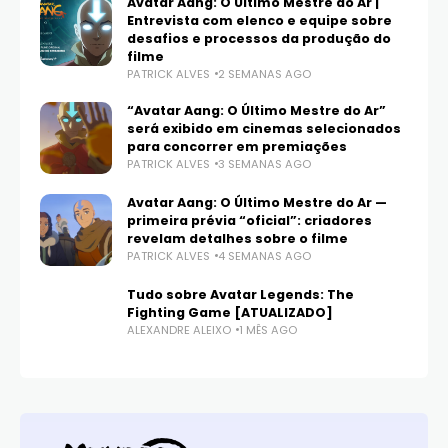
Avatar Aang: O Último Mestre do Ar |
Entrevista com elenco e equipe sobre
desafios e processos da produção do
filme
PATRICK ALVES
2 SEMANAS AGO
“Avatar Aang: O Último Mestre do Ar”
será exibido em cinemas selecionados
para concorrer em premiações
PATRICK ALVES
3 SEMANAS AGO
Avatar Aang: O Último Mestre do Ar —
primeira prévia “oficial”: criadores
revelam detalhes sobre o filme
PATRICK ALVES
4 SEMANAS AGO
Tudo sobre Avatar Legends: The
Fighting Game [ATUALIZADO]
ALEXANDRE ALEIXO
1 MÊS AGO