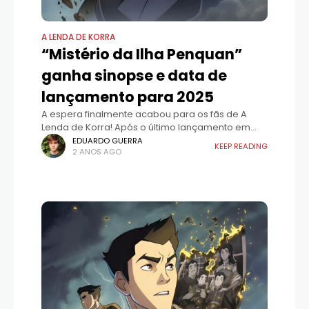
A LENDA DE KORRA
“Mistério da Ilha Penquan”
ganha sinopse e data de
lançamento para 2025
A espera finalmente acabou para os fãs de A
Lenda de Korra! Após o último lançamento em
2019, a série voltou com uma nova e emocionante
EDUARDO GUERRA
KEEP READING
2 ANOS AGO
aventura estrelando os irmãos Mako