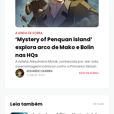
A LENDA DE KORRA
‘Mystery of Penquan Island’
explora arco de Mako e Bolin
nas HQs
A artista Alexandria Monik, conhecida por dar vida
a personagens icônicos como a Princesa Zeisan,
compartilha um teaser da arte conceitual.
EDUARDO GUERRA
KEEP READING
3 ANOS AGO
Primeira exibição feita na NYCC.
Leia também
Ver tudo