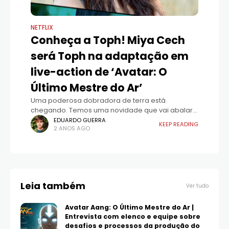
NETFLIX
Conheça a Toph! Miya Cech
será Toph na adaptação em
live-action de ‘Avatar: O
Último Mestre do Ar’
Uma poderosa dobradora de terra está
chegando. Temos uma novidade que vai abalar
o mundo de Avatar: O Último Mestre do Ar — ou
EDUARDO GUERRA
KEEP READING
2 ANOS AGO
melhor, vai dobrar a terra! Um
Leia também
Ver tudo
Avatar Aang: O Último Mestre do Ar |
Entrevista com elenco e equipe sobre
desafios e processos da produção do