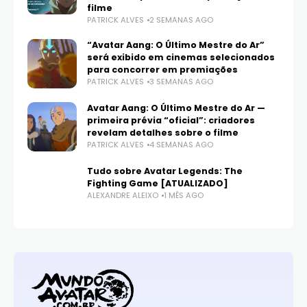
filme
PATRICK ALVES
2 SEMANAS AGO
“Avatar Aang: O Último Mestre do Ar”
será exibido em cinemas selecionados
para concorrer em premiações
PATRICK ALVES
3 SEMANAS AGO
Avatar Aang: O Último Mestre do Ar —
primeira prévia “oficial”: criadores
revelam detalhes sobre o filme
PATRICK ALVES
4 SEMANAS AGO
Tudo sobre Avatar Legends: The
Fighting Game [ATUALIZADO]
ALEXANDRE ALEIXO
1 MÊS AGO