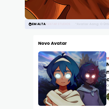
EM ALTA
“Avatar Aang: O Úl
AVATAR STUDIOS
Novo Avatar
S
O
R
e
a