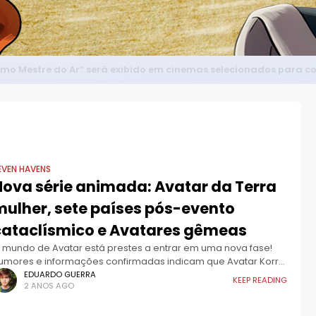
timo Mestre do Ar” será exibido em cinemas selecionados para 
EVEN HAVENS
Nova série animada: Avatar da Terra
mulher, sete países pós-evento
cataclísmico e Avatares gêmeas
 mundo de Avatar está prestes a entrar em uma nova fase!
umores e informações confirmadas indicam que Avatar Korra
nfrentará um evento cataclísmico que mudará para sempre
EDUARDO GUERRA
KEEP READING
2 ANOS AGO
s Quatro