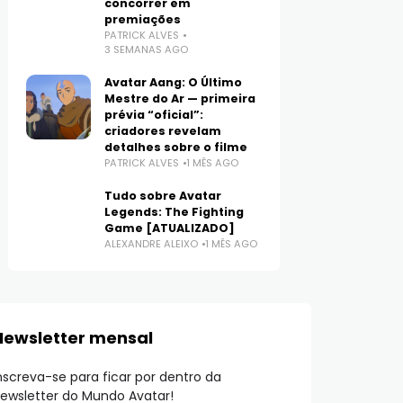
concorrer em
premiações
PATRICK ALVES
3 SEMANAS AGO
Avatar Aang: O Último
Mestre do Ar — primeira
prévia “oficial”:
criadores revelam
detalhes sobre o filme
PATRICK ALVES
1 MÊS AGO
Tudo sobre Avatar
Legends: The Fighting
Game [ATUALIZADO]
ALEXANDRE ALEIXO
1 MÊS AGO
Newsletter mensal
nscreva-se para ficar por dentro da
ewsletter do Mundo Avatar!