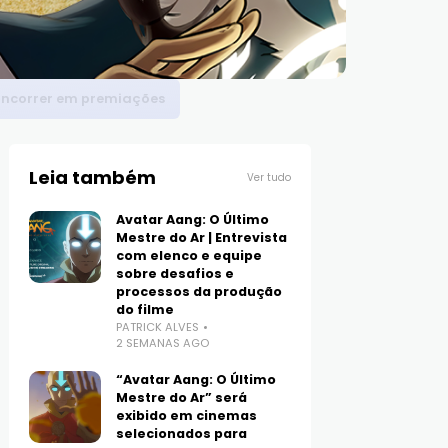
concorrer em premiações
Leia também
Ver tudo
Avatar Aang: O Último
Mestre do Ar | Entrevista
com elenco e equipe
sobre desafios e
processos da produção
do filme
PATRICK ALVES
2 SEMANAS AGO
“Avatar Aang: O Último
Mestre do Ar” será
exibido em cinemas
selecionados para