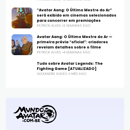
“Avatar Aang: O Último Mestre do Ar”
será exibido em cinemas selecionados
para concorrer em premiações
PATRICK ALVES
3 SEMANAS AGO
Avatar Aang: O Último Mestre do Ar —
primeira prévia “oficial”: criadores
revelam detalhes sobre o filme
PATRICK ALVES
4 SEMANAS AGO
Tudo sobre Avatar Legends: The
Fighting Game [ATUALIZADO]
ALEXANDRE ALEIXO
1 MÊS AGO