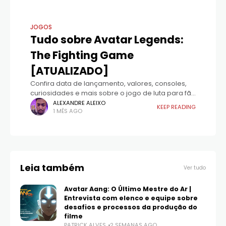
JOGOS
Tudo sobre Avatar Legends:
The Fighting Game
[ATUALIZADO]
Confira data de lançamento, valores, consoles,
curiosidades e mais sobre o jogo de luta para fãs
de Aang e Korra, "Avatar Legends: The Fighting
ALEXANDRE ALEIXO
KEEP READING
1 MÊS AGO
Game". Falta pouco mais de um
Leia também
Ver tudo
Avatar Aang: O Último Mestre do Ar |
Entrevista com elenco e equipe sobre
desafios e processos da produção do
filme
PATRICK ALVES
2 SEMANAS AGO