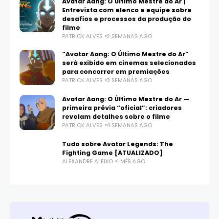
Avatar Aang: O Último Mestre do Ar |
Entrevista com elenco e equipe sobre
desafios e processos da produção do
filme
PATRICK ALVES
2 SEMANAS AGO
“Avatar Aang: O Último Mestre do Ar”
será exibido em cinemas selecionados
para concorrer em premiações
PATRICK ALVES
3 SEMANAS AGO
Avatar Aang: O Último Mestre do Ar —
primeira prévia “oficial”: criadores
revelam detalhes sobre o filme
PATRICK ALVES
4 SEMANAS AGO
Tudo sobre Avatar Legends: The
Fighting Game [ATUALIZADO]
ALEXANDRE ALEIXO
1 MÊS AGO