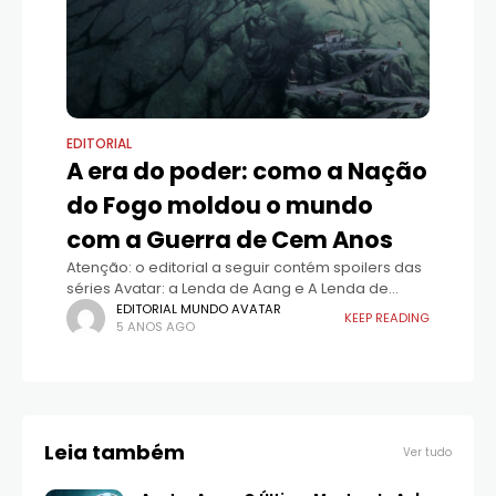
EDITORIAL
A era do poder: como a Nação
do Fogo moldou o mundo
com a Guerra de Cem Anos
Atenção: o editorial a seguir contém spoilers das
séries Avatar: a Lenda de Aang e A Lenda de
Korra e dos livros A Ascensão de Kyoshi e A
EDITORIAL MUNDO AVATAR
KEEP READING
5 ANOS AGO
Escuridão de
Leia também
Ver tudo