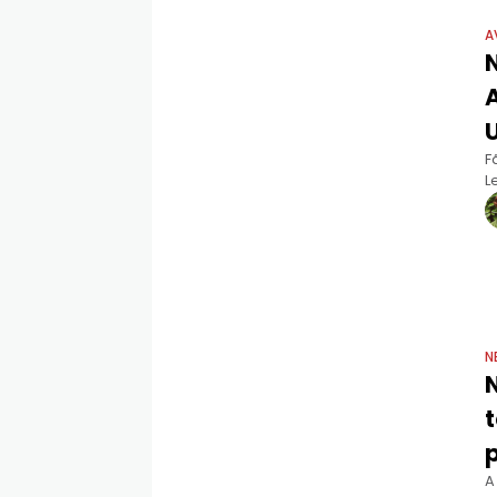
A
U
F
L
o
a
N
N
A