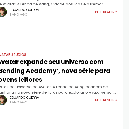
e Avatar: A Lenda de Aang, Cidade dos Ecos é o tremor
ecundário que ninguém viu chegar. No livro de Judy I.
EDUARDO GUERRA
KEEP READING
1 ANO AGO
VATAR STUDIOS
Avatar expande seu universo com
‘Bending Academy’, nova série para
ovens leitores
s fãs do universo de Avatar: A Lenda de Aang acabam de
anhar uma nova série de livros para explorar o Avatarverso. A
ditora Random House anunciou o lançamento de uma nova
EDUARDO GUERRA
KEEP READING
1 ANO AGO