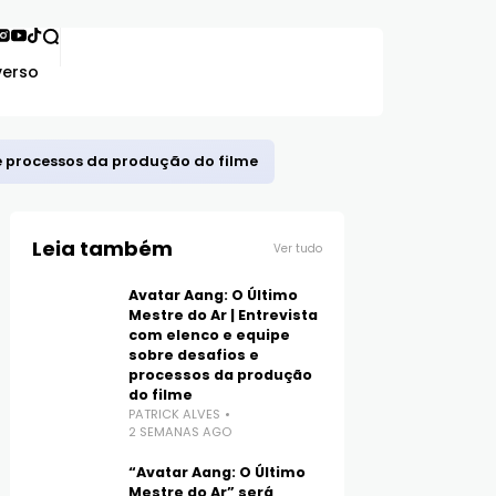
verso
 e processos da produção do filme
Leia também
Ver tudo
Avatar Aang: O Último
Mestre do Ar | Entrevista
com elenco e equipe
sobre desafios e
processos da produção
do filme
PATRICK ALVES
2 SEMANAS AGO
“Avatar Aang: O Último
Mestre do Ar” será