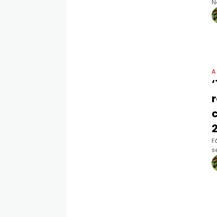
N
t
s
A
F
s
a
A