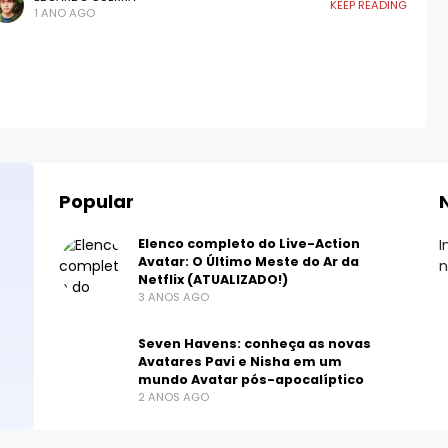
KEEP READING
1 ANO AGO
xclusivos. Desde
Popular
Elenco completo do Live-Action
I
Avatar: O Último Meste do Ar da
n
Netflix (ATUALIZADO!)
e
3 ANOS AGO
Seven Havens: conheça as novas
Avatares Pavi e Nisha em um
mundo Avatar pós-apocalíptico
2 ANOS AGO