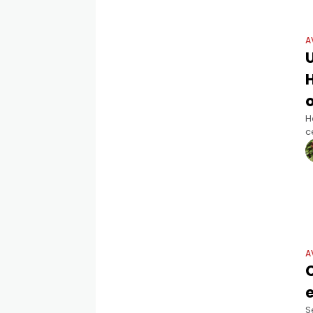
A
o
H
c
f
S
A
C
e
S