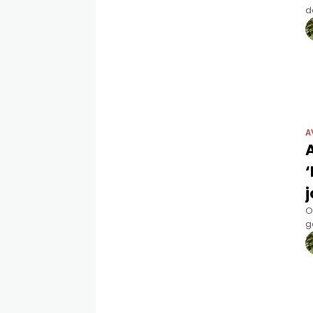
d
s
A
j
O
g
e