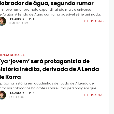
dobrador de água, segundo rumor
m novo rumor promete expandir ainda mais o universo
e Avatar: A Lenda de Aang com uma possível série animada
nédita. Segundo o portal Knight Edge Media, a Avatar Studios
EDUARDO GUERRA
KEEP READING
11 MESES AGO
staria trabalhando
 LENDA DE KORRA
Kya ‘jovem’ será protagonista de
istória inédita, derivada de A Lenda
de Korra
 próxima história em quadrinhos derivada de A Lenda de
orra vai colocar os holofotes sobre uma personagem que
empre despertou curiosidade entre os fãs: Kya, filha de Aang
EDUARDO GUERRA
KEEP READING
1 ANO AGO
 Katara. Em