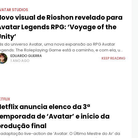
VATAR STUDIOS
Novo visual de Rioshon revelado para
Avatar Legends RPG: ‘Voyage of the
nity’
ãs do universo Avatar, uma nova expansão ao RPG Avatar
egends: The Roleplaying Game está a caminho, e com ela, um
lhar inédito sobre uma personagem do passado: Rioshon. A
EDUARDO GUERRA
KEEP READING
1 ANO AGO
rtista Alexandria
ETFLIX
etflix anuncia elenco da 3ª
temporada de ‘Avatar’ e início da
produção final
 adaptação live-action de ‘Avatar: O Último Mestre do Ar’ da