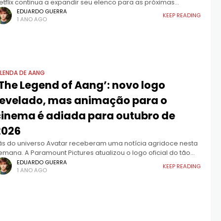
etflix continua a expandir seu elenco para as próximas
emporadas. A plataforma de streaming divulgou a adição de
EDUARDO GUERRA
KEEP READING
1 ANO AGO
ete
 LENDA DE AANG
‘The Legend of Aang’: novo logo
revelado, mas animação para o
cinema é adiada para outubro de
2026
ãs do universo Avatar receberam uma notícia agridoce nesta
emana. A Paramount Pictures atualizou o logo oficial do tão
guardado filme focado em Aang, intitulado "The Legend of
EDUARDO GUERRA
KEEP READING
1 ANO AGO
ang: The