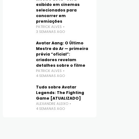
exibido em cinemas
selecionados para
concorrer em
premiações
PATRICK ALVES
3 SEMANAS AGO
Avatar Aang: O Último
Mestre do Ar — primeira
prévia “oficial”:
criadores revelam
detalhes sobre o filme
PATRICK ALVES
4 SEMANAS AGO
Tudo sobre Avatar
Legends: The Fighting
Game [ATUALIZADO]
ALEXANDRE ALEIXO
4 SEMANAS AGO