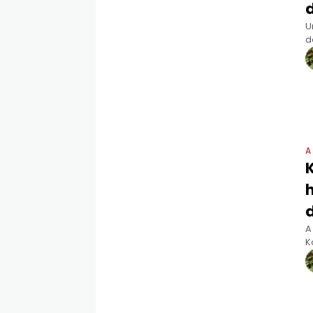
U
d
i
e
A
h
A
K
s
e