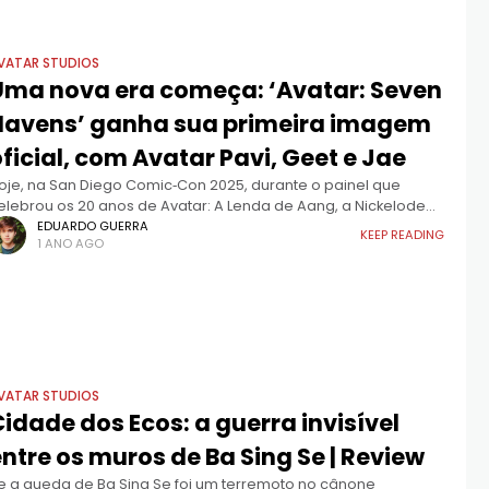
VATAR STUDIOS
Uma nova era começa: ‘Avatar: Seven
Havens’ ganha sua primeira imagem
ficial, com Avatar Pavi, Geet e Jae
oje, na San Diego Comic‑Con 2025, durante o painel que
elebrou os 20 anos de Avatar: A Lenda de Aang, a Nickelodeon
inalmente revelou a primeira imagem oficial de Avatar:
EDUARDO GUERRA
KEEP READING
1 ANO AGO
even Havens, a
VATAR STUDIOS
idade dos Ecos: a guerra invisível
ntre os muros de Ba Sing Se | Review
e a queda de Ba Sing Se foi um terremoto no cânone