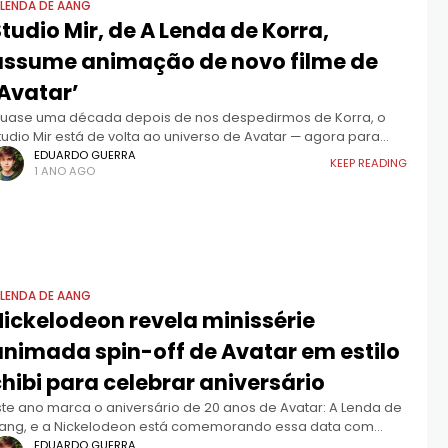
 LENDA DE AANG
tudio Mir, de A Lenda de Korra,
assume animação de novo filme de
‘Avatar’
uase uma década depois de nos despedirmos de Korra, o
tudio Mir está de volta ao universo de Avatar — agora para
omandar um dos filmes mais aguardados pelos fãs.
EDUARDO GUERRA
KEEP READING
1 ANO AGO
 LENDA DE AANG
Nickelodeon revela minissérie
animada spin-off de Avatar em estilo
hibi para celebrar aniversário
ste ano marca o aniversário de 20 anos de Avatar: A Lenda de
ang, e a Nickelodeon está comemorando essa data com
iversos lançamentos, eventos especiais e conteúdos
EDUARDO GUERRA