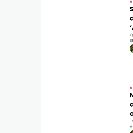
A
S
Q
S
c
A
c
E
A
d