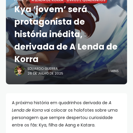
HOME
A LENDA DE KORRA
LIVROS E QUADRINHOS
Kya ‘jovem’ será
protagonista de
história inédita,
derivada de A Lenda de
Korra
EDUARDO GUERRA
1 MINS
26 DE JULHO DE 2025
A próxima história em quadrinhos derivada de
A
Lenda de Korra
vai colocar os holofotes sobre uma
personagem que sempre despertou curiosidade
entre os fãs: Kya, filha de Aang e Katara.