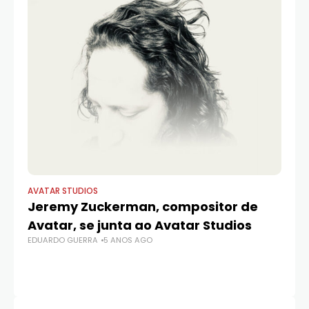
AVATAR STUDIOS
AV
Jeremy Zuckerman, compositor de
Av
Avatar, se junta ao Avatar Studios
En
EDUARDO GUERRA
5 ANOS AGO
d
fi
PAT