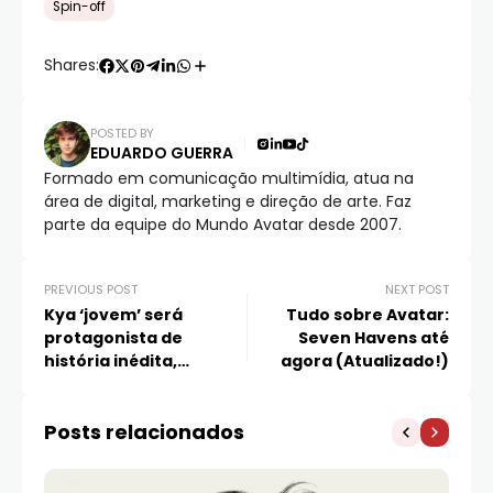
Spin-off
Shares:
POSTED BY
EDUARDO GUERRA
Formado em comunicação multimídia, atua na
área de digital, marketing e direção de arte. Faz
parte da equipe do Mundo Avatar desde 2007.
PREVIOUS POST
NEXT POST
Kya ‘jovem’ será
Tudo sobre Avatar:
protagonista de
Seven Havens até
história inédita,
agora (Atualizado!)
derivada de A Lenda de
Korra
Posts relacionados