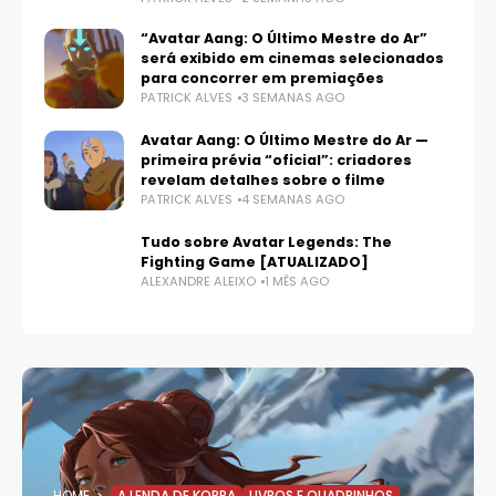
“Avatar Aang: O Último Mestre do Ar”
será exibido em cinemas selecionados
para concorrer em premiações
PATRICK ALVES
3 SEMANAS AGO
Avatar Aang: O Último Mestre do Ar —
primeira prévia “oficial”: criadores
revelam detalhes sobre o filme
PATRICK ALVES
4 SEMANAS AGO
Tudo sobre Avatar Legends: The
Fighting Game [ATUALIZADO]
ALEXANDRE ALEIXO
1 MÊS AGO