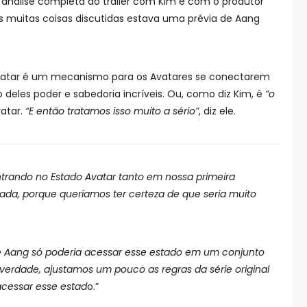
a análise completa do trailer com Kim e com o produtor
as muitas coisas discutidas estava uma prévia de Aang
vatar é um mecanismo para os Avatares se conectarem
o deles poder e sabedoria incríveis. Ou, como diz Kim, é
“o
atar.
“E então tratamos isso muito a sério”
, diz ele.
trando no Estado Avatar tanto em nossa primeira
da, porque queríamos ter certeza de que seria muito
e Aang só poderia acessar esse estado em um conjunto
 verdade, ajustamos um pouco as regras da série original
cessar esse estad
o.”