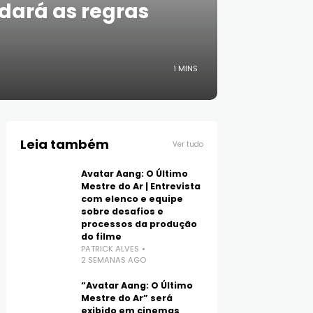
udará as regras
1 MINS
Leia também
Ver tudo
Avatar Aang: O Último
Mestre do Ar | Entrevista
com elenco e equipe
sobre desafios e
processos da produção
do filme
PATRICK ALVES
2 SEMANAS AGO
“Avatar Aang: O Último
Mestre do Ar” será
exibido em cinemas