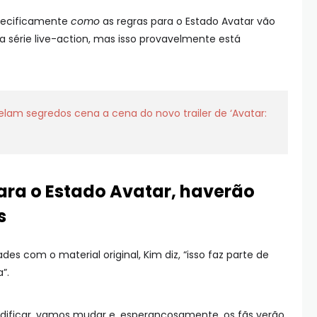
pecificamente
como
as regras para o Estado Avatar vão
série live-action, mas isso provavelmente está
elam segredos cena a cena do novo trailer de ‘Avatar:
ara o Estado Avatar, haverão
s
es com o material original, Kim diz, “isso faz parte de
”.
dificar, vamos mudar e, esperançosamente, os fãs verão