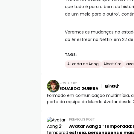
que tudo é para o bem da histór
de um meio para o outro”, conti
Veremos as mudanças no estado 
do Ar estrear na Netflix em 22 de
TAGS:
A Lenda de Aang
Albert Kim
ava
POSTED BY
EDUARDO GUERRA
Formado em comunicação multimídia, atua
parte da equipe do Mundo Avatar desde 
PREVIOUS POST
Avatar Aang 2ª temporada: 
estreia, personagens e mais