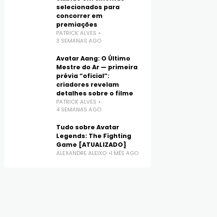
selecionados para
concorrer em
premiações
PATRICK ALVES
3 SEMANAS AGO
Avatar Aang: O Último
Mestre do Ar — primeira
prévia “oficial”:
criadores revelam
detalhes sobre o filme
PATRICK ALVES
4 SEMANAS AGO
Tudo sobre Avatar
Legends: The Fighting
Game [ATUALIZADO]
ALEXANDRE ALEIXO
1 MÊS AGO