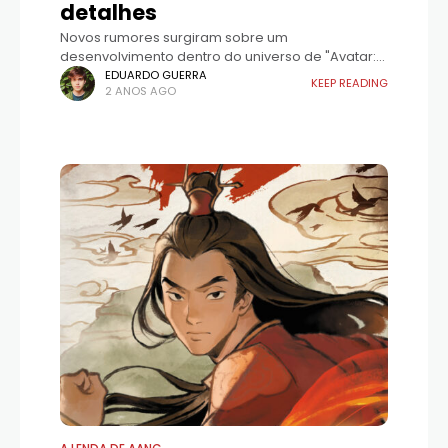
detalhes
Novos rumores surgiram sobre um
desenvolvimento dentro do universo de "Avatar:
O Último Mestre do Ar" e "A Lenda de Korra".
EDUARDO GUERRA
KEEP READING
2 ANOS AGO
Fontes anônimas revelaram que um novo jogo
Avatar está