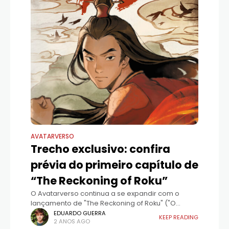
AVATARVERSO
Trecho exclusivo: confira
prévia do primeiro capítulo de
“The Reckoning of Roku”
O Avatarverso continua a se expandir com o
lançamento de "The Reckoning of Roku" ("O
Julgamento de Roku", em tradução livre), um
EDUARDO GUERRA
KEEP READING
2 ANOS AGO
novo livro do autor Randy Ribay. Esta é