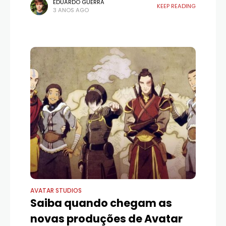
em parceria com a Tilting Point e a AN Games,
EDUARDO GUERRA
KEEP READING
3 ANOS AGO
anunciou o lançamento de
AVATAR STUDIOS
Saiba quando chegam as
novas produções de Avatar