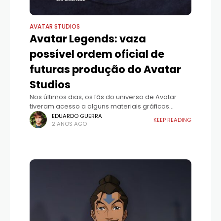
AVATAR STUDIOS
Avatar Legends: vaza
possível ordem oficial de
futuras produção do Avatar
Studios
Nos últimos dias, os fãs do universo de Avatar
tiveram acesso a alguns materiais gráficos
internos da Paramount de setembro de 2024,
EDUARDO GUERRA
KEEP READING
2 ANOS AGO
criados possivelmente para o The Las Vegas
Licensing Show.