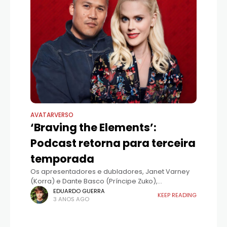
AVATARVERSO
‘Braving the Elements’:
Podcast retorna para terceira
temporada
Os apresentadores e dubladores, Janet Varney
(Korra) e Dante Basco (Príncipe Zuko),
compartilham a novidade durante o painel
EDUARDO GUERRA
KEEP READING
3 ANOS AGO
"Water, Earth, Fire, Air: Continuing the Avatar
Legacy" na New York Comic