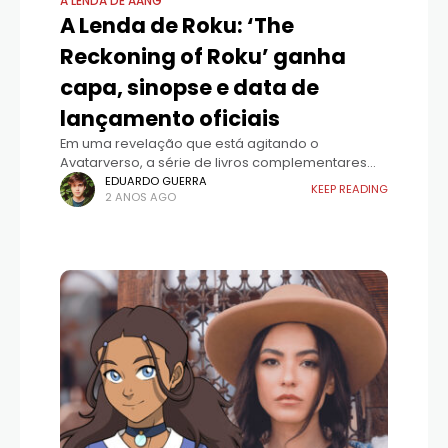
A LENDA DE AANG
A Lenda de Roku: ‘The
Reckoning of Roku’ ganha
capa, sinopse e data de
lançamento oficiais
Em uma revelação que está agitando o
Avatarverso, a série de livros complementares
Crônicas do Avatar acaba de desvendar a capa
EDUARDO GUERRA
KEEP READING
2 ANOS AGO
de seu aguardado quinto volume, "O Julgamento
de Roku"