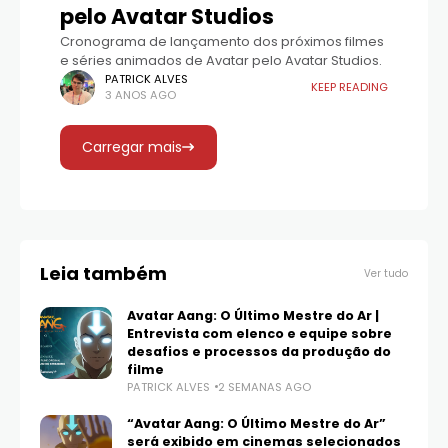
pelo Avatar Studios
Cronograma de lançamento dos próximos filmes
e séries animados de Avatar pelo Avatar Studios.
PATRICK ALVES
KEEP READING
3 ANOS AGO
Carregar mais
Leia também
Ver tudo
Avatar Aang: O Último Mestre do Ar |
Entrevista com elenco e equipe sobre
desafios e processos da produção do
filme
PATRICK ALVES
2 SEMANAS AGO
“Avatar Aang: O Último Mestre do Ar”
será exibido em cinemas selecionados