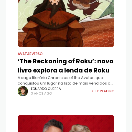
AVATARVERSO
‘The Reckoning of Roku’: novo
livro explora a lenda de Roku
A saga literária Chronicles of the Avatar, que
conquistou um lugar na lista de mais vendidos do
New York Times, recebe seu quinto volume com o
EDUARDO GUERRA
KEEP READING
3 ANOS AGO
lançamento de "The Reckoning