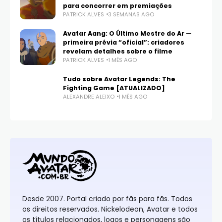
para concorrer em premiações
PATRICK ALVES
3 SEMANAS AGO
Avatar Aang: O Último Mestre do Ar —
primeira prévia “oficial”: criadores
revelam detalhes sobre o filme
PATRICK ALVES
1 MÊS AGO
Tudo sobre Avatar Legends: The
Fighting Game [ATUALIZADO]
ALEXANDRE ALEIXO
1 MÊS AGO
Desde 2007. Portal criado por fãs para fãs. Todos
os direitos reservados. Nickelodeon, Avatar e todos
os títulos relacionados, logos e personagens são