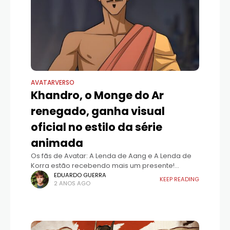
AVATARVERSO
Khandro, o Monge do Ar
renegado, ganha visual
oficial no estilo da série
animada
Os fãs de Avatar: A Lenda de Aang e A Lenda de
Korra estão recebendo mais um presente!
Khandro, um dos personagens mais intrigantes
EDUARDO GUERRA
KEEP READING
2 ANOS AGO
do universo expandido da série, finalmente
ganhou um visual oficial