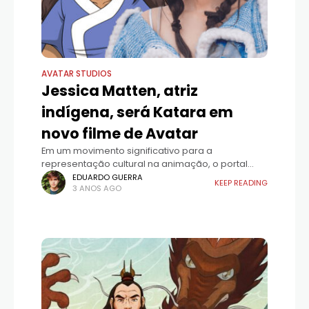
AVATAR STUDIOS
Jessica Matten, atriz
indígena, será Katara em
novo filme de Avatar
Em um movimento significativo para a
representação cultural na animação, o portal
Knight Edge Media anunciou que Jessica Matten,
EDUARDO GUERRA
KEEP READING
3 ANOS AGO
atriz de ascendência indígena, será a nova voz
de Katara no