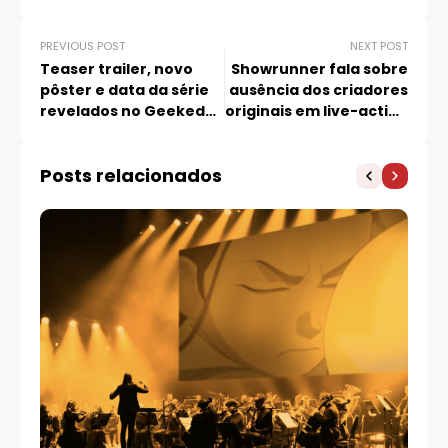
PREVIOUS POST
NEXT POST
Teaser trailer, novo
Showrunner fala sobre
pôster e data da série
ausência dos criadores
revelados no Geeked
originais em live-action
Week
de ‘Avatar’
Posts relacionados