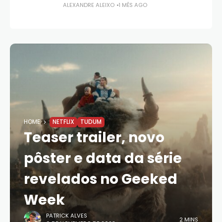
ALEXANDRE ALEIXO
1 MÊS AGO
HOME
NETFLIX
TUDUM
Teaser trailer, novo
pôster e data da série
revelados no Geeked
Week
PATRICK ALVES
2 MINS