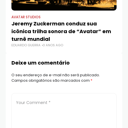
AVATAR STUDIOS
AV
Jeremy Zuckerman conduz sua
N
icônica trilha sonora de “Avatar” em
d
ED
turnê mundial
EDUARDO GUERRA
3 ANOS AGO
Deixe um comentário
O seu endereço de e-mail não será publicado.
Campos obrigatórios são marcados com
*