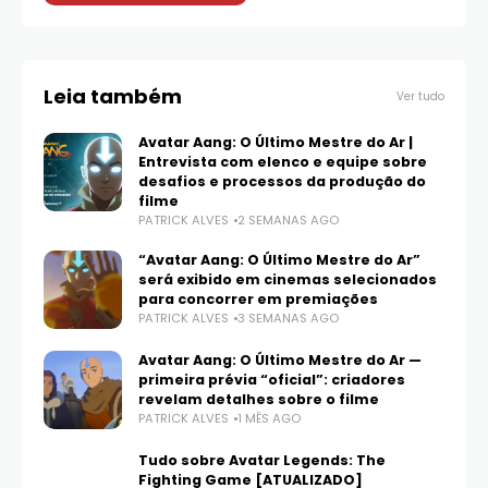
Leia também
Ver tudo
Avatar Aang: O Último Mestre do Ar |
Entrevista com elenco e equipe sobre
desafios e processos da produção do
filme
PATRICK ALVES
2 SEMANAS AGO
“Avatar Aang: O Último Mestre do Ar”
será exibido em cinemas selecionados
para concorrer em premiações
PATRICK ALVES
3 SEMANAS AGO
Avatar Aang: O Último Mestre do Ar —
primeira prévia “oficial”: criadores
revelam detalhes sobre o filme
PATRICK ALVES
1 MÊS AGO
Tudo sobre Avatar Legends: The
Fighting Game [ATUALIZADO]