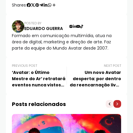
Shares:
POSTED BY
EDUARDO GUERRA
Formado em comunicação multimídia, atua na
área de digital, marketing e direção de arte. Faz
parte da equipe do Mundo Avatar desde 2007.
PREVIOUS POST
NEXT POST
‘Avatar: o Último
Um novo Avatar
Mestre do Ar’ retratará
desperta: por dentro
eventos nunca vistos
da reencarnação live-
na animação, diz
action do Último Mestre
showrunner
do Ar
Posts relacionados