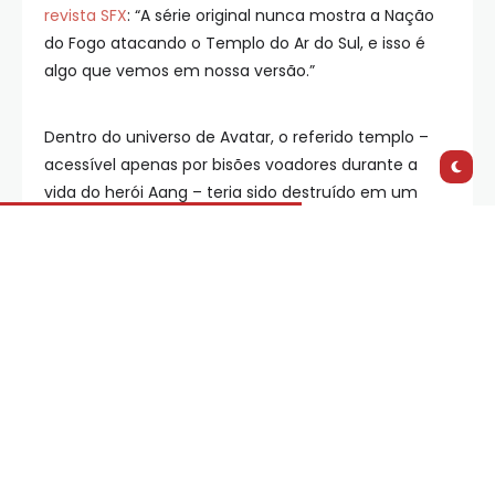
revista SFX
: “A série original nunca mostra a Nação
do Fogo atacando o Templo do Ar do Sul, e isso é
algo que vemos em nossa versão.”
Dentro do universo de Avatar, o referido templo –
acessível apenas por bisões voadores durante a
vida do herói Aang – teria sido destruído em um
ataque liderado pelo Senhor do Fogo Sozin no ano 0
AG. Todo airbender, exceto Aang, que escapou para
o Templo do Ar do Sul e ficou preso no gelo em
animação suspensa, foi morto no ataque, que deu
início à Guerra dos Cem Anos. O desenho da
Nickelodeon começa com Katara e Sokka, dois
irmãos da Tribo da Água do Sul, descobrindo Aang
congelado.