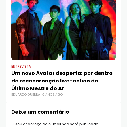
ENTREVISTA
NET
Um novo Avatar desperta: por dentro
C
da reencarnação live-action do
n
Último Mestre do Ar
‘A
EDUARDO GUERRA
3 ANOS AGO
ED
Deixe um comentário
O seu endereço de e-mail não será publicado.