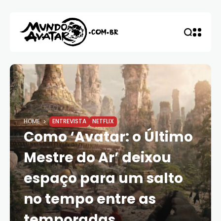
HOME
ENTREVISTA
NETFLIX
Como ‘Avatar: o Último
Mestre do Ar’ deixou
espaço para um salto
no tempo entre as
temporadas