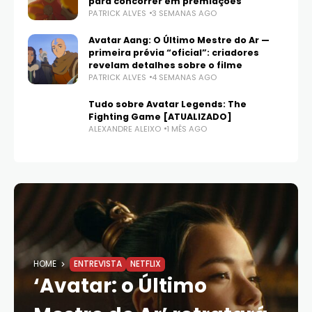
para concorrer em premiações
PATRICK ALVES
3 SEMANAS AGO
Avatar Aang: O Último Mestre do Ar —
primeira prévia “oficial”: criadores
revelam detalhes sobre o filme
PATRICK ALVES
4 SEMANAS AGO
Tudo sobre Avatar Legends: The
Fighting Game [ATUALIZADO]
ALEXANDRE ALEIXO
1 MÊS AGO
HOME
ENTREVISTA
NETFLIX
‘Avatar: o Último