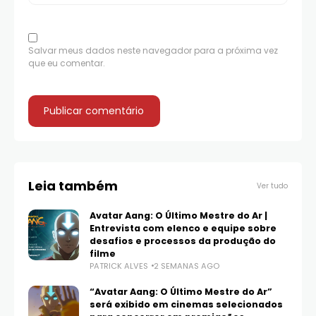
Salvar meus dados neste navegador para a próxima vez
que eu comentar.
Leia também
Ver tudo
Avatar Aang: O Último Mestre do Ar |
Entrevista com elenco e equipe sobre
desafios e processos da produção do
filme
PATRICK ALVES
2 SEMANAS AGO
“Avatar Aang: O Último Mestre do Ar”
será exibido em cinemas selecionados