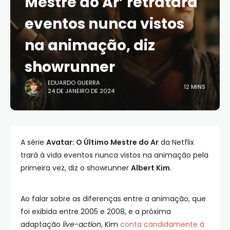
Mestre do Ar’ retratará
eventos nunca vistos
na animação, diz
showrunner
EDUARDO GUERRA
12 MINS
24 DE JANEIRO DE 2024
A série
Avatar: O Último Mestre do Ar
da Netflix
trará à vida eventos nunca vistos na animação pela
primeira vez, diz o showrunner
Albert Kim
.
Ao falar sobre as diferenças entre a animação, que
foi exibida entre 2005 e 2008, e a próxima
adaptação
live-action
, Kim
conta candidamente à