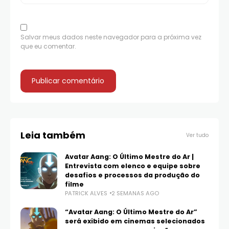
Salvar meus dados neste navegador para a próxima vez
que eu comentar.
Leia também
Ver tudo
Avatar Aang: O Último Mestre do Ar |
Entrevista com elenco e equipe sobre
desafios e processos da produção do
filme
PATRICK ALVES
2 SEMANAS AGO
“Avatar Aang: O Último Mestre do Ar”
será exibido em cinemas selecionados