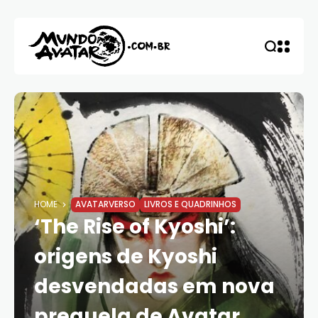
HOME
AVATARVERSO
LIVROS E QUADRINHOS
‘The Rise of Kyoshi’:
origens de Kyoshi
desvendadas em nova
prequela de Avatar