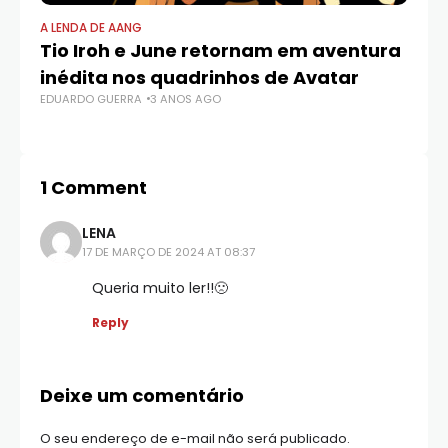
A LENDA DE AANG
A 
Tio Iroh e June retornam em aventura
Ky
inédita nos quadrinhos de Avatar
hi
EDUARDO GUERRA
3 ANOS AGO
d
ED
1 Comment
LENA
17 DE MARÇO DE 2024 AT 08:37
Queria muito ler!!🙁
Reply
Deixe um comentário
O seu endereço de e-mail não será publicado.