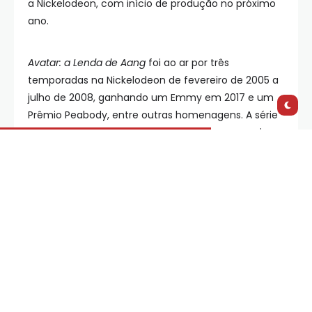
a Nickelodeon, com início de produção no próximo
ano.
Avatar: a Lenda de Aang
foi ao ar por três
temporadas na Nickelodeon de fevereiro de 2005 a
julho de 2008, ganhando um Emmy em 2017 e um
Prêmio Peabody, entre outras homenagens. A série
seguiu o protagonista principal Aang e seus amigos,
que devem salvar o mundo derrotando o Senhor do
Fogo Ozai e terminando a guerra destrutiva com a
Nação do Fogo. Um total de 61 episódios foram ao
ar.
“Estamos entusiasmados com a oportunidade de
dirigir esta adaptação live-action de Avatar: a Lenda
de Aang”
, DiMartino e Konietzko disseram em um
comunicado anunciando o projeto.
“Mal podemos