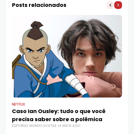
Posts relacionados
NETFLIX
NET
Caso Ian Ousley: tudo o que você
Ja
precisa saber sobre a polêmica
do
EDITORIAL MUNDO AVATAR
4 ANOS AGO
ED