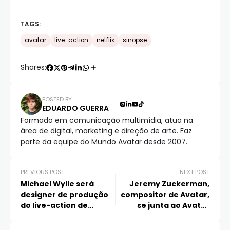
TAGS:
avatar
live-action
netflix
sinopse
Shares:
POSTED BY
EDUARDO GUERRA
Formado em comunicação multimídia, atua na
área de digital, marketing e direção de arte. Faz
parte da equipe do Mundo Avatar desde 2007.
PREVIOUS POST
NEXT POST
Michael Wylie será
Jeremy Zuckerman,
designer de produção
compositor de Avatar,
do live-action de
se junta ao Avatar
Avatar
Studios