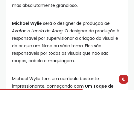
mas absolutamente grandioso.
Michael Wylie
será o designer de produção
de
Avatar: a Lenda de Aang
. O designer de produção é
responsável por supervisionar a criação do visual e
do ar que um filme ou série toma. Eles são
responsáveis ​​por todos os visuais que não são
roupas, cabelo e maquiagem.
Michael Wylie tem um currículo bastante
impressionante, começando com
Um Toque de
Vida
, uma série cult clássica do final dos anos 2000,
particularmente conhecida e elogiada por seu
design de produção único e estilo geral, pelo qual
ele ganhou um prêmio Emmy (o equivalente ao
Oscar na TV). Ele também trabalhou em outras
séries conhecidas, incluindo
Agente Carter
da