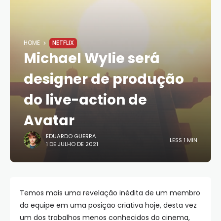
HOME
NETFLIX
Michael Wylie será
designer de produção
do live-action de
Avatar
EDUARDO GUERRA
LESS 1 MIN
1 DE JULHO DE 2021
Temos mais uma revelação inédita de um membro
da equipe em uma posição criativa hoje, desta vez
um dos trabalhos menos conhecidos do cinema,