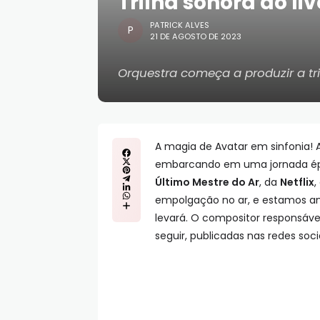
Trilha sonora do li
PATRICK ALVES
21 DE AGOSTO DE 2023
Orquestra começa a produzir a tril
A magia de Avatar em sinfonia! 
embarcando em uma jornada épic
Último Mestre do Ar
, da
Netflix
,
empolgação no ar, e estamos an
levará. O compositor responsáv
seguir, publicadas nas redes sociai