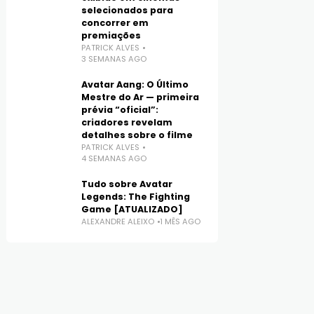
selecionados para
concorrer em
premiações
PATRICK ALVES
3 SEMANAS AGO
Avatar Aang: O Último
Mestre do Ar — primeira
prévia “oficial”:
criadores revelam
detalhes sobre o filme
PATRICK ALVES
4 SEMANAS AGO
Tudo sobre Avatar
Legends: The Fighting
Game [ATUALIZADO]
ALEXANDRE ALEIXO
1 MÊS AGO