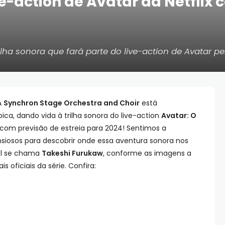
ve-action de Avatar da Netflix
ha sonora que fará parte do live-action de Avatar pela
A
Synchron Stage Orchestra and Choir
está
a, dando vida à trilha sonora do live-action
Avatar: O
 com previsão de estreia para 2024! Sentimos a
siosos para descobrir onde essa aventura sonora nos
el se chama
Takeshi Furukaw
, conforme as imagens a
s oficiais da série. Confira: