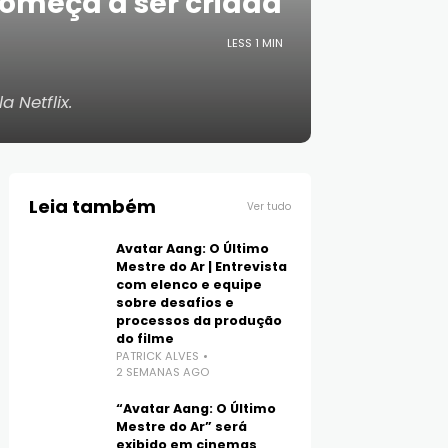
 começa a ser criada
LESS 1 MIN
 Netflix.
Leia também
Ver tudo
Avatar Aang: O Último
Mestre do Ar | Entrevista
com elenco e equipe
sobre desafios e
processos da produção
do filme
PATRICK ALVES
2 SEMANAS AGO
“Avatar Aang: O Último
Mestre do Ar” será
exibido em cinemas