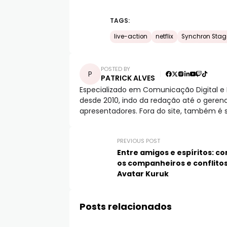
TAGS:
live-action
netflix
Synchron Stag
POSTED BY
PATRICK ALVES
Especializado em Comunicação Digital e 
desde 2010, indo da redação até o gere
apresentadores. Fora do site, também é st
PREVIOUS POST
Entre amigos e espíritos: c
os companheiros e conflito
Avatar Kuruk
Posts relacionados